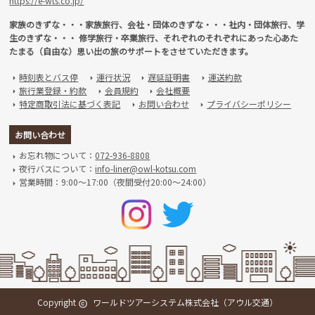
https://e-wts.co.jp/
家族のきずな・・・家族旅行、会社・団体のきずな・・・社内・団体旅行、学
生のきずな・・・ 修学旅行・卒業旅行、それぞれのそれぞれにあった心あた
たまる（自由な）思い出の旅のサポートをさせていただきます。
時刻表とバス停
運行状況
遅延証明書
運送約款
arrow_right
arrow_right
arrow_right
arrow_right
旅行業登録・約款
会員規約
会社概要
arrow_right
arrow_right
arrow_right
特定商取引法に基づく表記
お問い合わせ
プライバシーポリシー
arrow_right
arrow_right
arrow_right
お問い合わせ
お忘れ物について：
072-936-8808
arrow_right
夜行バスについて：
info-liner@owl-kotsu.com
arrow_right
営業時間：9:00～17:00（夜間受付20:00～24:00）
arrow_right
Copyright
ワールドツアーシステム株式会社（アウル交通）
copyright