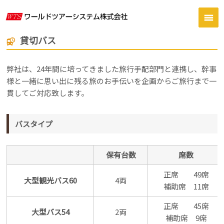
貸切バス
departure_board
弊社は、24年間に培ってきました旅行手配部門と連携し、幹事
様と一緒に思い出に残る旅のお手伝いを企画からご旅行まで一
貫してご対応致します。
バスタイプ
保有台数
席数
正席 49席
大型観光バス60
4両
補助席 11席
正席 45席
大型バス54
2両
補助席 9席