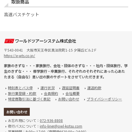
取扱商品
高速バスチケット
〒543-0041 大阪市天王寺区真法院町1-15 夕陽丘ビル2Ｆ
https://e-wts.co.jp/
家族のきずな・・・家族旅行、会社・団体のきずな・・・社内・団体旅行、学
生のきずな・・・ 修学旅行・卒業旅行、それぞれのそれぞれにあった心あた
たまる（自由な）思い出の旅のサポートをさせていただきます。
時刻表とバス停
運行状況
遅延証明書
運送約款
arrow_right
arrow_right
arrow_right
arrow_right
旅行業登録・約款
会員規約
会社概要
arrow_right
arrow_right
arrow_right
特定商取引法に基づく表記
お問い合わせ
プライバシーポリシー
arrow_right
arrow_right
arrow_right
お問い合わせ
お忘れ物について：
072-936-8808
arrow_right
夜行バスについて：
info-liner@owl-kotsu.com
arrow_right
営業時間：9:00～17:00（夜間受付20:00～24:00）