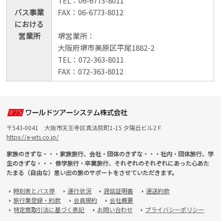
TEL：06-6773-8011
バス事業
FAX：06-6773-8012
における
営業所
堺営業所：
大阪府堺市美原区平尾1882-2
TEL：072-363-8011
FAX：072-363-8012
〒543-0041 大阪市天王寺区真法院町1-15 夕陽丘ビル2Ｆ
https://e-wts.co.jp/
家族のきずな・・・家族旅行、会社・団体のきずな・・・社内・団体旅行、学
生のきずな・・・ 修学旅行・卒業旅行、それぞれのそれぞれにあった心あた
たまる（自由な）思い出の旅のサポートをさせていただきます。
時刻表とバス停
運行状況
遅延証明書
運送約款
arrow_right
arrow_right
arrow_right
arrow_right
旅行業登録・約款
会員規約
会社概要
arrow_right
arrow_right
arrow_right
特定商取引法に基づく表記
お問い合わせ
プライバシーポリシー
arrow_right
arrow_right
arrow_right