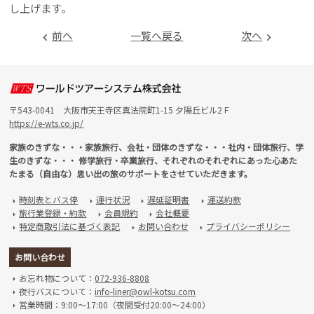
し上げます。
前へ
一覧へ戻る
次へ
navigate_before
navigate_next
〒543-0041 大阪市天王寺区真法院町1-15 夕陽丘ビル2Ｆ
https://e-wts.co.jp/
家族のきずな・・・家族旅行、会社・団体のきずな・・・社内・団体旅行、学
生のきずな・・・ 修学旅行・卒業旅行、それぞれのそれぞれにあった心あた
たまる（自由な）思い出の旅のサポートをさせていただきます。
時刻表とバス停
運行状況
遅延証明書
運送約款
arrow_right
arrow_right
arrow_right
arrow_right
旅行業登録・約款
会員規約
会社概要
arrow_right
arrow_right
arrow_right
特定商取引法に基づく表記
お問い合わせ
プライバシーポリシー
arrow_right
arrow_right
arrow_right
お問い合わせ
お忘れ物について：
072-936-8808
arrow_right
夜行バスについて：
info-liner@owl-kotsu.com
arrow_right
営業時間：9:00～17:00（夜間受付20:00～24:00）
arrow_right